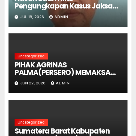
Pengungkapan Kasus Jaksa
Febri Sejalan dengan
JUL 18, 2026
ADMIN
Semangat Pemberantasan
Korupsi
Uncategorized
PIHAK AGRINAS
PALMA(PERSERO) MEMAKSA
MEMANEN LAHAN YANG MASIH
JUN 22, 2026
ADMIN
DALAM GUGATAN PERDATA
Uncategorized
Sumatera Barat Kabupaten