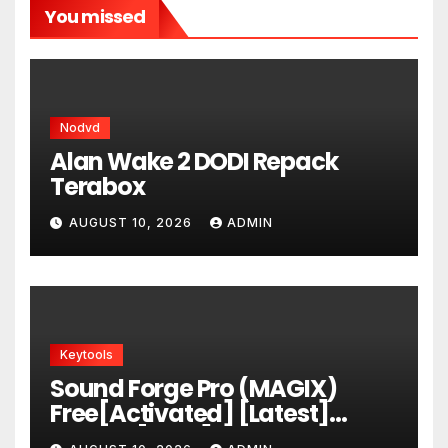
You missed
Nodvd
Alan Wake 2 DODI Repack
Terabox
AUGUST 10, 2026
ADMIN
Keytools
Sound Forge Pro (MAGIX)
Free[Activated] [Latest]
x86x64 [Final] 2026