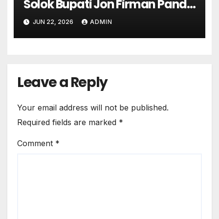
Solok Bupati Jon Firman Pandu
Pimpin Apel, Sensus Ekonomi
JUN 22, 2026
ADMIN
2026 Resmi Bergulir di Solok
Leave a Reply
Your email address will not be published.
Required fields are marked
*
Comment
*