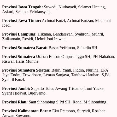
Provinsi Jawa Tengah:
Suwedi, Nurhayadi, Selamet Untung,
Askuri, Selamet Febriansyah.
Provinsi Jawa Timur:
Achmat Fauzi, Achmat Fauzan, Machmut
Ibadi.
Provinsi Lampung:
Hikman, Bandarsyah, Syahroni, Muhril,
Zulkarnain, Rosidi, Helmi Joni Irawan.
Provinsi Sumatera Barat:
Basar, Yefrimon, Suberlin SH.
Provinsi Sumatera Utara:
Edison Ompusunggu SH, PH Nababan,
Riswan Haris Munthe
Provinsi Sumatera Selatan:
Bakri, Yanti, Fiddin, Nurlina, EPA
Jaya Endra, Eriwidosen, Leman Sanjaya, Tanthowi Jauhari. S,Pd,
Syahril Fauzi.
Provinsi Jambi:
Suparto Toha, Awang Tristanto, Toni Yucke,
Syarif Hidayat, Budiyanto.
Provinsi Riau:
Saut Sihombing S.Pd SH. Ronal M Sihombing.
Provinsi Kalimantan Barat:
Eko Pramono, Suryadi, Rosihan
Anwar, Suwarno.