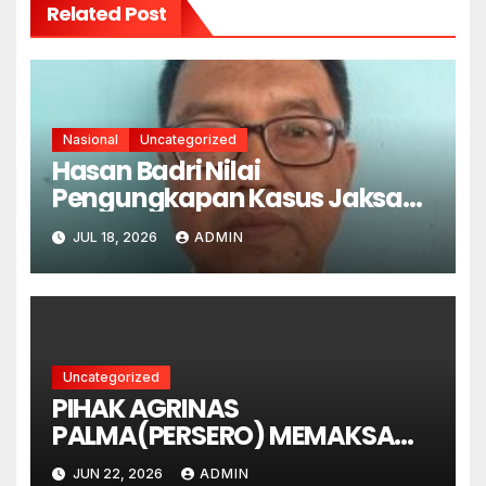
Related Post
Nasional
Uncategorized
Hasan Badri Nilai
Pengungkapan Kasus Jaksa
Febri Sejalan dengan
JUL 18, 2026
ADMIN
Semangat Pemberantasan
Korupsi
Uncategorized
PIHAK AGRINAS
PALMA(PERSERO) MEMAKSA
MEMANEN LAHAN YANG MASIH
JUN 22, 2026
ADMIN