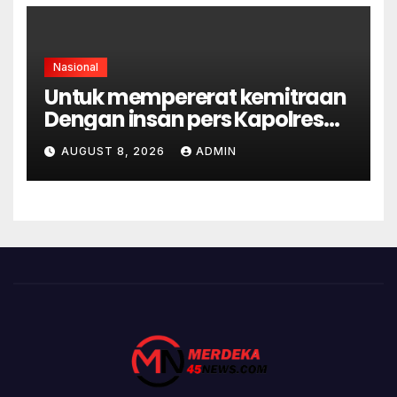
Nasional
Untuk mempererat kemitraan
Dengan insan pers Kapolres
OKU Silaturahmi Ke Pengurus
AUGUST 8, 2026
ADMIN
PWI OKU