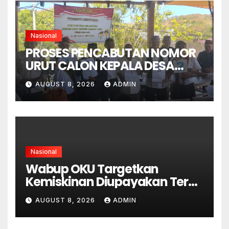
Nasional
PROSES PENCABUTAN NOMOR
URUT CALON KEPALA DESA
GORONTALO BERNUANSA
AUGUST 8, 2026
ADMIN
KEKELUARGAAN
Nasional
Wabup OKU Targetkan
Kemiskinan Diupayakan Terus
Menurun
AUGUST 8, 2026
ADMIN