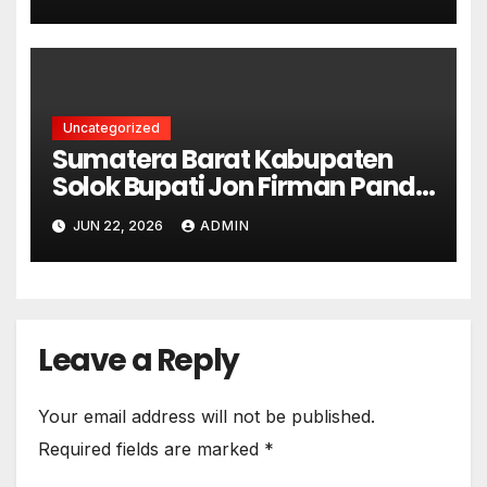
DALAM GUGATAN PERDATA
Uncategorized
Sumatera Barat Kabupaten
Solok Bupati Jon Firman Pandu
Pimpin Apel, Sensus Ekonomi
JUN 22, 2026
ADMIN
2026 Resmi Bergulir di Solok
Leave a Reply
Your email address will not be published.
Required fields are marked
*