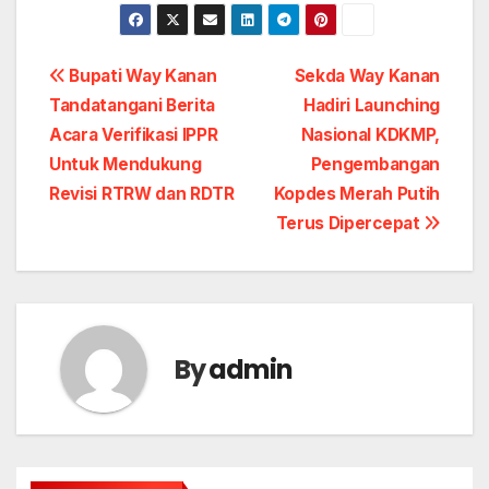
Post
Bupati Way Kanan
Sekda Way Kanan
Tandatangani Berita
Hadiri Launching
navigation
Acara Verifikasi IPPR
Nasional KDKMP,
Untuk Mendukung
Pengembangan
Revisi RTRW dan RDTR
Kopdes Merah Putih
Terus Dipercepat
By
admin