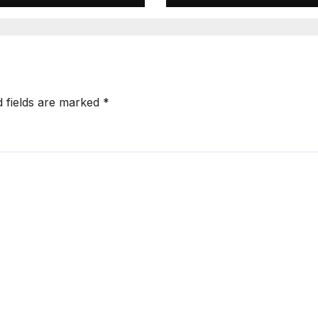
AM GUGATAN
Sensus Ekonomi
DATA
2026 Resmi Bergul
di Solok
d fields are marked
*