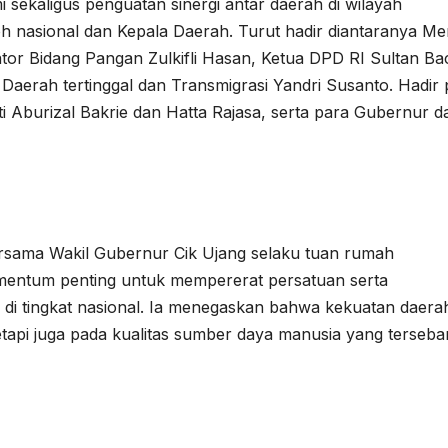
mi sekaligus penguatan sinergi antar daerah di wilayah
oh nasional dan Kepala Daerah. Turut hadir diantaranya Me
tor Bidang Pangan Zulkifli Hasan, Ketua DPD RI Sultan Bac
aerah tertinggal dan Transmigrasi Yandri Susanto. Hadir 
i Aburizal Bakrie dan Hatta Rajasa, serta para Gubernur da
sama Wakil Gubernur Cik Ujang selaku tuan rumah
mentum penting untuk mempererat persatuan serta
di tingkat nasional. Ia menegaskan bahwa kekuatan daera
etapi juga pada kualitas sumber daya manusia yang tersebar