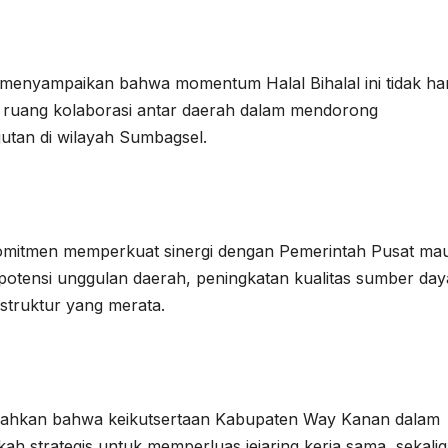
u menyampaikan bahwa momentum Halal Bihalal ini tidak h
ka ruang kolaborasi antar daerah dalam mendorong
jutan di wilayah Sumbagsel.
omitmen memperkuat sinergi dengan Pemerintah Pusat ma
otensi unggulan daerah, peningkatan kualitas sumber day
struktur yang merata.
bahkan bahwa keikutsertaan Kabupaten Way Kanan dalam
kah strategis untuk memperluas jejaring kerja sama, sekali