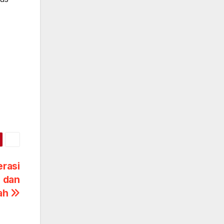
erasi
n dan
rah