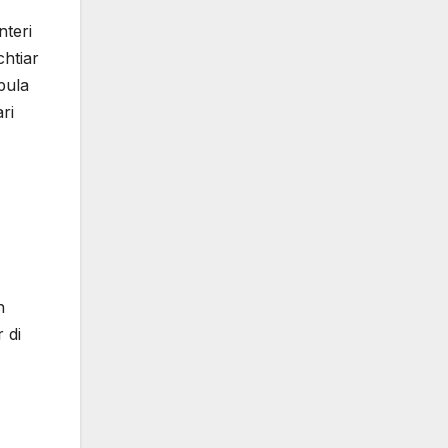
nteri
htiar
pula
ri
h
 di