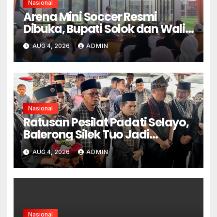
Nasional
Arena Mini Soccer Resmi
Dibuka, Bupati Solok dan Wali
Kota Kompak Dukung
AUG 4, 2026
ADMIN
Pembinaan Atlet
Nasional
Ratusan Pesilat Padati Selayo,
Balerong Silek Tuo Jadi
Momentum Kebangkitan
AUG 4, 2026
ADMIN
Warisan Budaya
Minangkabau
Nasional