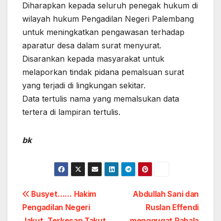
Diharapkan kepada seluruh penegak hukum di
wilayah hukum Pengadilan Negeri Palembang
untuk meningkatkan pengawasan terhadap
aparatur desa dalam surat menyurat.
Disarankan kepada masyarakat untuk
melaporkan tindak pidana pemalsuan surat
yang terjadi di lingkungan sekitar.
Data tertulis nama yang memalsukan data
tertera di lampiran tertulis.
bk
Post
Busyet…… Hakim
Abdullah Sani dan
Pengadilan Negeri
Ruslan Effendi
navigation
Jakut, Terkesan Takut
menggugat Pahala