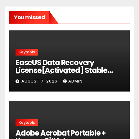
You missed
Keytools
EaseUS Data Recovery
License[Activated] Stable
[x86x64] [Full] Ultimate
AUGUST 7, 2026
ADMIN
Keytools
Adobe Acrobat Portable +