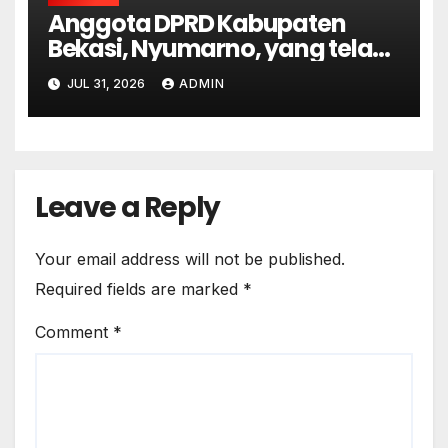
Anggota DPRD Kabupaten
Bekasi, Nyumarno, yang telah
berstatus tersangka dalam
JUL 31, 2026
ADMIN
kasus dugaan pengeroyokan
Leave a Reply
Your email address will not be published.
Required fields are marked
*
Comment
*