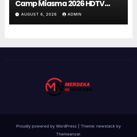
Camp Miasma 2026 HDTV
UltraHD HEVC Full Movie DDP5.1
AUGUST 6, 2026
ADMIN
torrent
Proudly powered by WordPress
|
Theme: newstack by
Themeansar
.