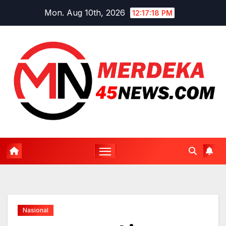
Skip
Mon. Aug 10th, 2026
12:17:19 PM
to
content
Nasional