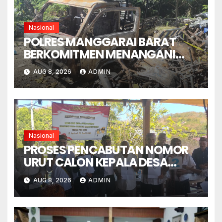
Nasional
POLRES MANGGARAI BARAT
BERKOMITMEN MENANGANI
SENGKETA LENGKONG
AUG 8, 2026
ADMIN
WARANG SECARA ADIL,
OBYEKTIF DAN INTEGRITAS
Nasional
PROSES PENCABUTAN NOMOR
URUT CALON KEPALA DESA
GORONTALO BERNUANSA
AUG 8, 2026
ADMIN
KEKELUARGAAN