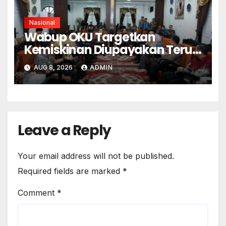
Nasional
Wabup OKU Targetkan
Kemiskinan Diupayakan Terus
Menurun
AUG 8, 2026
ADMIN
Leave a Reply
Your email address will not be published.
Required fields are marked
*
Comment
*