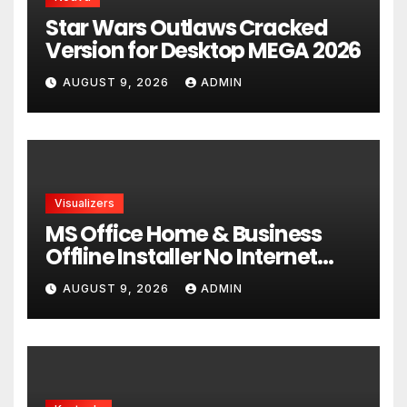
Star Wars Outlaws Cracked
Version for Desktop MEGA 2026
AUGUST 9, 2026
ADMIN
Visualizers
MS Office Home & Business
Offline Installer No Internet
Required P2P release
AUGUST 9, 2026
ADMIN