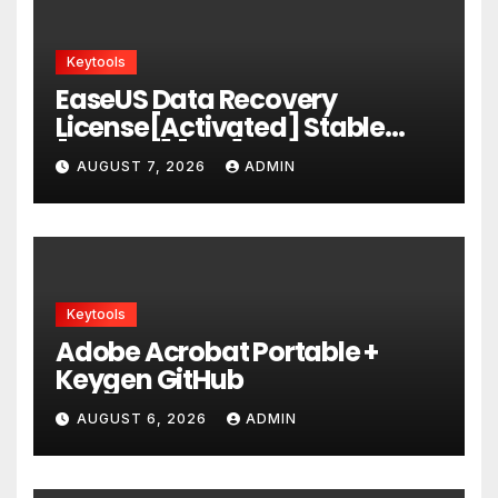
Keytools
EaseUS Data Recovery
License[Activated] Stable
[x86x64] [Full] Ultimate
AUGUST 7, 2026
ADMIN
Keytools
Adobe Acrobat Portable +
Keygen GitHub
AUGUST 6, 2026
ADMIN