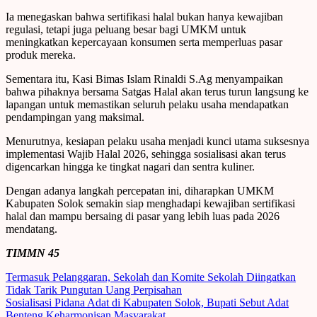
Ia menegaskan bahwa sertifikasi halal bukan hanya kewajiban
regulasi, tetapi juga peluang besar bagi UMKM untuk
meningkatkan kepercayaan konsumen serta memperluas pasar
produk mereka.
Sementara itu, Kasi Bimas Islam Rinaldi S.Ag menyampaikan
bahwa pihaknya bersama Satgas Halal akan terus turun langsung ke
lapangan untuk memastikan seluruh pelaku usaha mendapatkan
pendampingan yang maksimal.
Menurutnya, kesiapan pelaku usaha menjadi kunci utama suksesnya
implementasi Wajib Halal 2026, sehingga sosialisasi akan terus
digencarkan hingga ke tingkat nagari dan sentra kuliner.
Dengan adanya langkah percepatan ini, diharapkan UMKM
Kabupaten Solok semakin siap menghadapi kewajiban sertifikasi
halal dan mampu bersaing di pasar yang lebih luas pada 2026
mendatang.
TIMMN 45
Post
Termasuk Pelanggaran, Sekolah dan Komite Sekolah Diingatkan
Tidak Tarik Pungutan Uang Perpisahan
navigation
Sosialisasi Pidana Adat di Kabupaten Solok, Bupati Sebut Adat
Benteng Keharmonisan Masyarakat