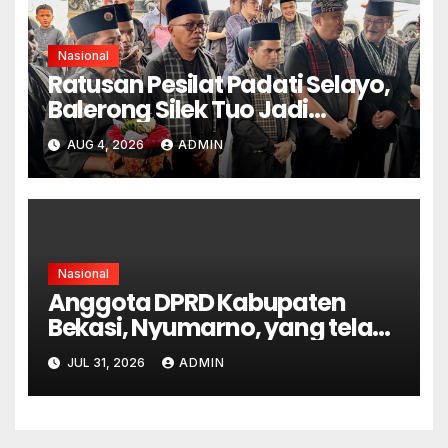
Nasional
Ratusan Pesilat Padati Selayo,
Balerong Silek Tuo Jadi
Momentum Kebangkitan
AUG 4, 2026
ADMIN
Warisan Budaya
Minangkabau
Nasional
Anggota DPRD Kabupaten
Bekasi, Nyumarno, yang telah
berstatus tersangka dalam
JUL 31, 2026
ADMIN
kasus dugaan pengeroyokan