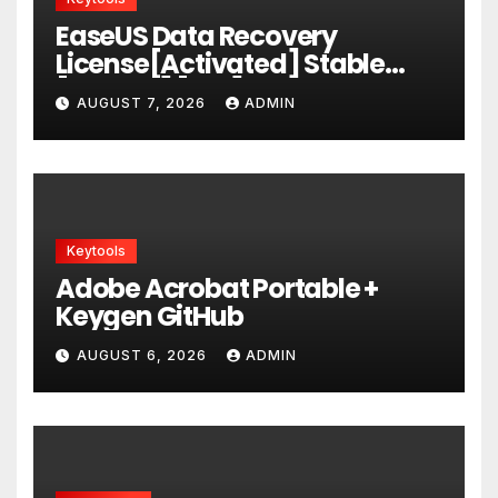
EaseUS Data Recovery
License[Activated] Stable
[x86x64] [Full] Ultimate
AUGUST 7, 2026
ADMIN
Keytools
Adobe Acrobat Portable +
Keygen GitHub
AUGUST 6, 2026
ADMIN