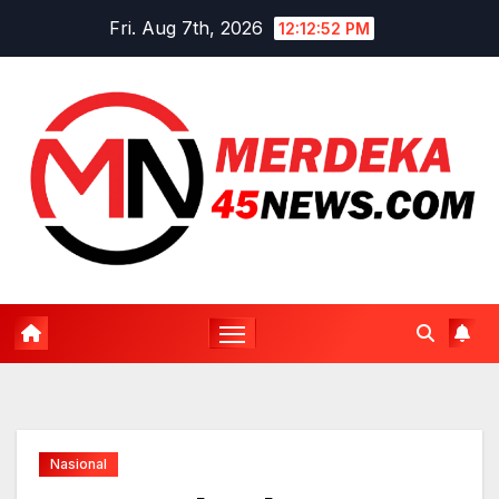
Skip
Fri. Aug 7th, 2026
12:12:53 PM
to
content
Nasional