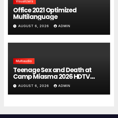
Visualizers
Office 2021 Optimized
Multilanguage
AUGUST 6, 2026
ADMIN
Multiaudio
Teenage Sex and Death at
Camp Miasma 2026 HDTV
UltraHD HEVC Full Movie DDP5.1
AUGUST 6, 2026
ADMIN
torrent