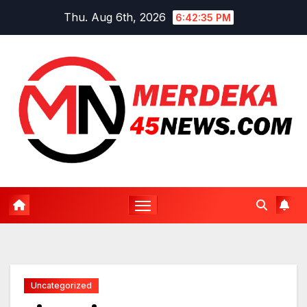
Skip
Thu. Aug 6th, 2026
6:42:35 PM
to
content
Uncategorized