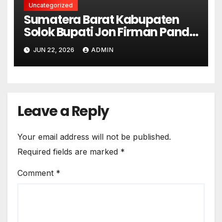
Uncategorized
Sumatera Barat Kabupaten
Solok Bupati Jon Firman Pandu
Pimpin Apel, Sensus Ekonomi
JUN 22, 2026
ADMIN
2026 Resmi Bergulir di Solok
Leave a Reply
Your email address will not be published.
Required fields are marked
*
Comment
*