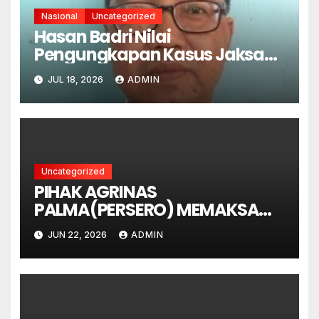
Nasional
Uncategorized
Hasan Badri Nilai
Pengungkapan Kasus Jaksa
Febri Sejalan dengan
JUL 18, 2026
ADMIN
Semangat Pemberantasan
Korupsi
Uncategorized
PIHAK AGRINAS
PALMA(PERSERO) MEMAKSA
MEMANEN LAHAN YANG MASIH
JUN 22, 2026
ADMIN
DALAM GUGATAN PERDATA