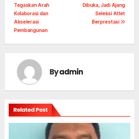
navigation
Tegaskan Arah
Dibuka, Jadi Ajang
Kolaborasi dan
Seleksi Atlet
Akselerasi
Berprestasi
Pembangunan
By
admin
Related Post