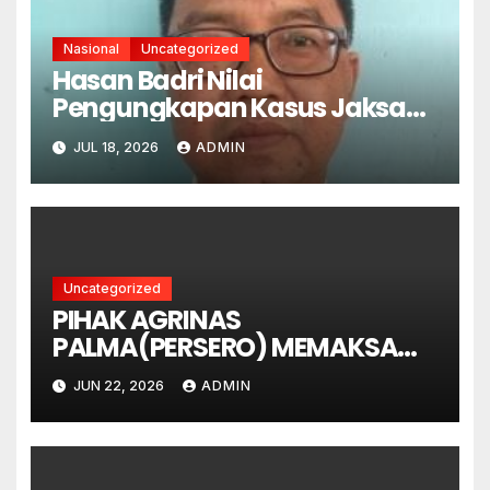
Nasional
Uncategorized
Hasan Badri Nilai
Pengungkapan Kasus Jaksa
Febri Sejalan dengan
JUL 18, 2026
ADMIN
Semangat Pemberantasan
Korupsi
Uncategorized
PIHAK AGRINAS
PALMA(PERSERO) MEMAKSA
MEMANEN LAHAN YANG MASIH
JUN 22, 2026
ADMIN
DALAM GUGATAN PERDATA