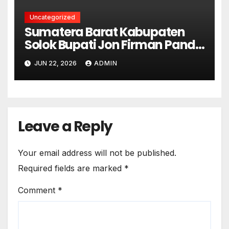
Uncategorized
Sumatera Barat Kabupaten
Solok Bupati Jon Firman Pandu
Pimpin Apel, Sensus Ekonomi
JUN 22, 2026
ADMIN
2026 Resmi Bergulir di Solok
Leave a Reply
Your email address will not be published.
Required fields are marked
*
Comment
*