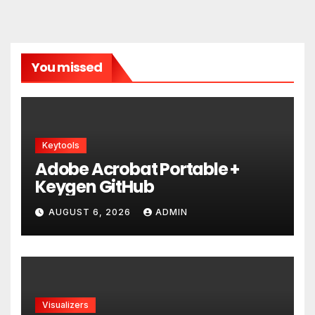
You missed
Keytools
Adobe Acrobat Portable +
Keygen GitHub
AUGUST 6, 2026
ADMIN
Visualizers