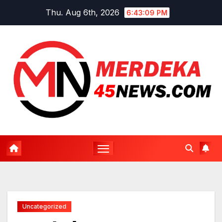
Skip
Thu. Aug 6th, 2026
6:43:10 PM
to
content
Uncategorized