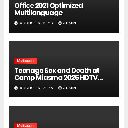
Office 2021 Optimized
Multilanguage
AUGUST 6, 2026
ADMIN
Multiaudio
Teenage Sex and Death at
Camp Miasma 2026 HDTV
UltraHD HEVC Full Movie DDP5.1
AUGUST 6, 2026
ADMIN
torrent
Multiaudio