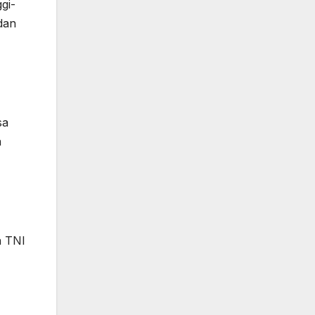
gi-
 dan
sa
a
a TNI