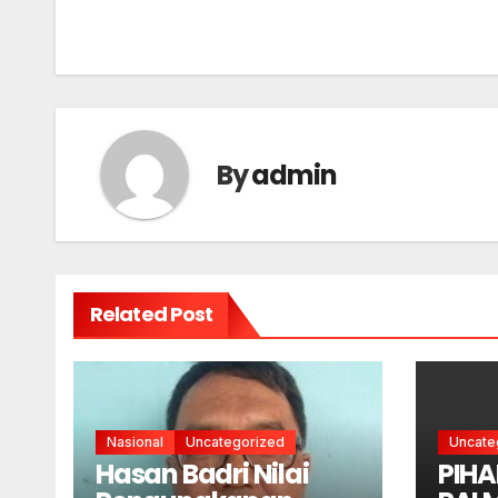
By
admin
Related Post
Nasional
Uncategorized
Uncate
Hasan Badri Nilai
PIHA