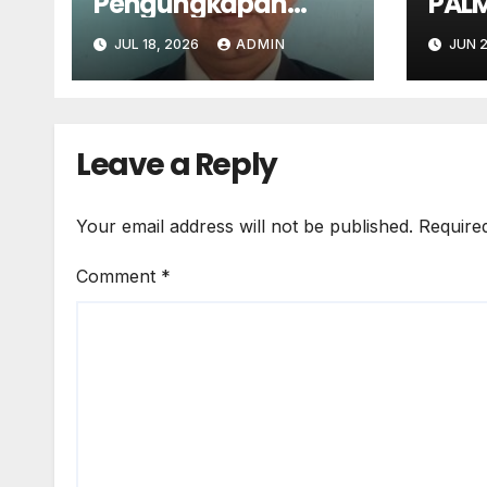
Pengungkapan
PAL
Kasus Jaksa Febri
MEM
JUL 18, 2026
ADMIN
JUN 2
Sejalan dengan
LAH
Semangat
DAL
Pemberantasan
PER
Korupsi
Leave a Reply
Your email address will not be published.
Require
Comment
*