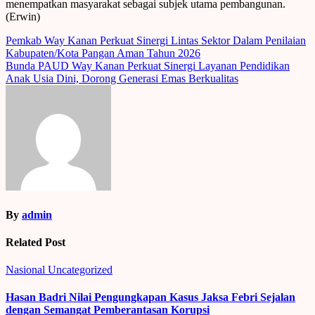
menempatkan masyarakat sebagai subjek utama pembangunan.
(Erwin)
Post
Pemkab Way Kanan Perkuat Sinergi Lintas Sektor Dalam Penilaian
Kabupaten/Kota Pangan Aman Tahun 2026
navigation
Bunda PAUD Way Kanan Perkuat Sinergi Layanan Pendidikan
Anak Usia Dini, Dorong Generasi Emas Berkualitas
By
admin
Related Post
Nasional
Uncategorized
Hasan Badri Nilai Pengungkapan Kasus Jaksa Febri Sejalan
dengan Semangat Pemberantasan Korupsi