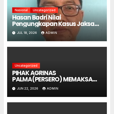
Nasional
Uncategorized
Hasan Badri Nilai
Pengungkapan Kasus Jaksa
Febri Sejalan dengan
JUL 18, 2026
ADMIN
Semangat Pemberantasan
Korupsi
Uncategorized
PIHAK AGRINAS
PALMA(PERSERO) MEMAKSA
MEMANEN LAHAN YANG MASIH
JUN 22, 2026
ADMIN
DALAM GUGATAN PERDATA