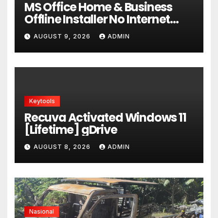
MS Office Home & Business
Offline Installer No Internet
Required P2P release
AUGUST 9, 2026
ADMIN
Keytools
Recuva Activated Windows 11
[Lifetime] gDrive
AUGUST 8, 2026
ADMIN
Nasional