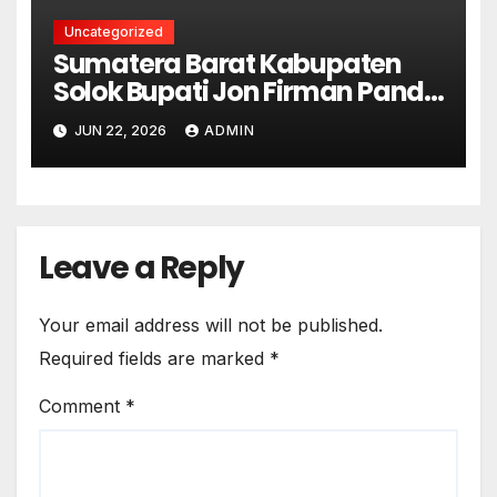
Uncategorized
Sumatera Barat Kabupaten
Solok Bupati Jon Firman Pandu
Pimpin Apel, Sensus Ekonomi
JUN 22, 2026
ADMIN
2026 Resmi Bergulir di Solok
Leave a Reply
Your email address will not be published.
Required fields are marked
*
Comment
*