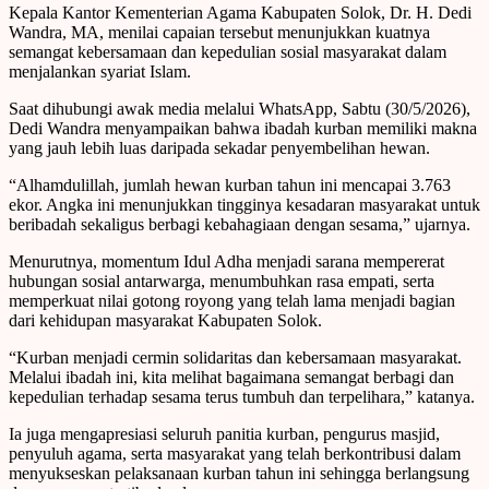
Kepala Kantor Kementerian Agama Kabupaten Solok, Dr. H. Dedi
Wandra, MA, menilai capaian tersebut menunjukkan kuatnya
semangat kebersamaan dan kepedulian sosial masyarakat dalam
menjalankan syariat Islam.
Saat dihubungi awak media melalui WhatsApp, Sabtu (30/5/2026),
Dedi Wandra menyampaikan bahwa ibadah kurban memiliki makna
yang jauh lebih luas daripada sekadar penyembelihan hewan.
“Alhamdulillah, jumlah hewan kurban tahun ini mencapai 3.763
ekor. Angka ini menunjukkan tingginya kesadaran masyarakat untuk
beribadah sekaligus berbagi kebahagiaan dengan sesama,” ujarnya.
Menurutnya, momentum Idul Adha menjadi sarana mempererat
hubungan sosial antarwarga, menumbuhkan rasa empati, serta
memperkuat nilai gotong royong yang telah lama menjadi bagian
dari kehidupan masyarakat Kabupaten Solok.
“Kurban menjadi cermin solidaritas dan kebersamaan masyarakat.
Melalui ibadah ini, kita melihat bagaimana semangat berbagi dan
kepedulian terhadap sesama terus tumbuh dan terpelihara,” katanya.
Ia juga mengapresiasi seluruh panitia kurban, pengurus masjid,
penyuluh agama, serta masyarakat yang telah berkontribusi dalam
menyukseskan pelaksanaan kurban tahun ini sehingga berlangsung