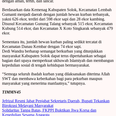
dengan aman, tertib, dan lancar.
Berdasarkan data Kemenag Kabupaten Solok, Kecamatan Lembah
Gumanti menjadi daerah dengan jumlah hewan kurban terbanyak,
yakni 626 ekor, terdiri dari 598 ekor sapi dan 28 ekor kambing.
Disusul Kecamatan Gunung Talang sebanyak 515 ekor, Kecamatan
Kubung 514 ekor, dan Kecamatan X Koto Singkarak sebanyak 479
ekor.
Sementara itu, jumlah hewan kurban paling sedikit tercatat di
Kecamatan Danau Kembar dengan 74 ekor sapi.
Dedi Wandra berharap semangat berkurban yang ditunjukkan
masyarakat Kabupaten Solok dapat terus dipertahankan sebagai
bagian dari upaya memperkuat ukhuwah Islamiyah dan membangun
kepedulian sosial di tengah kehidupan bermasyarakat.
“Semoga seluruh ibadah kurban yang dilaksanakan diterima Allah
SWT dan membawa keberkahan bagi para pekurban maupun
masyarakat yang menerima manfaatnya,” tutupnya.
TIMMN45
Post
Jefrizal Resmi Jabat Penjabat Sekretaris Daerah, Bupati Tekankan
Birokrasi Melayani Masyarakat
navigation
Solidaritas Tanpa Batas, FKPPI Buktikan Jiwa Korsa dan
Kepedulian Sesama Anggota