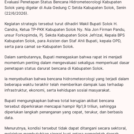
Evaluasi Penetapan Status Bencana Hidrometeorologi Kabupaten
Solok yang digelar di Aula Gedung C Setda Kabupaten Solok, Senin
(22/6/2026).
Kegiatan strategis tersebut turut dihadiri Wakil Bupati Solok H.
Candra, Ketua TP-PKK Kabupaten Solok Ny. Nia Jon Firman Pandu,
unsur Forkopimda, Pj. Sekda Kabupaten Solok Jefrizal, Kepala BPS
Kabupaten Solok, para Asisten dan Staf Ahli Bupati, kepala OPD,
serta para camat se-Kabupaten Solok.
Dalam sambutannya, Bupati menegaskan bahwa rapat ini menjadi
momentum penting dalam mengevaluasi sekaligus memperkuat dasar
penetapan status darurat bencana di Kabupaten Solok.
Ia menyebutkan bahwa bencana hidrometeorologi yang terjadi dalam
beberapa waktu terakhir telah memberikan dampak luas terhadap
infrastruktur, ekonomi, serta kehidupan sosial masyarakat.
Bupati mengungkapkan bahwa total kerugian akibat bencana
tersebut diperkirakan mencapai hampir Rp1,9 triliun, sehingga
diperlukan langkah penanganan yang cepat, terukur, dan berbasis
data.
Menurutnya, kondisi tersebut tidak dapat ditangani secara sektoral,
melainkan membutuhkan sinergi kuat antara pemerintah daerah,