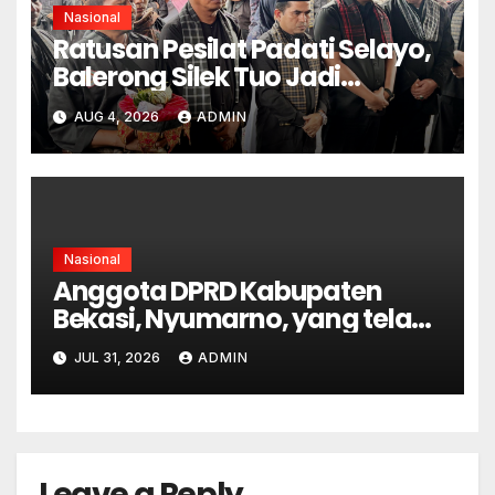
Nasional
Ratusan Pesilat Padati Selayo,
Balerong Silek Tuo Jadi
Momentum Kebangkitan
AUG 4, 2026
ADMIN
Warisan Budaya
Minangkabau
Nasional
Anggota DPRD Kabupaten
Bekasi, Nyumarno, yang telah
berstatus tersangka dalam
JUL 31, 2026
ADMIN
kasus dugaan pengeroyokan
Leave a Reply