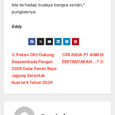
kita terhadap budaya bangsa sendiri,”
pungkasnya.
Eddy
Post
Polres OKU Dukung
CSR AQUA PT AGM DI
Swasembada Pangan
PERTANYAKAN….?
navigation
2026 Gelar Panen Raya
Jagung Serentak
Kuartal II Tahun 2026