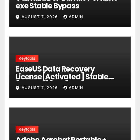
exe Stable Bypass
AUGUST 7, 2026
ADMIN
Keytools
EaseUS Data Recovery
License[Activated] Stable
[x86x64] [Full] Ultimate
AUGUST 7, 2026
ADMIN
Keytools
Adobe Acrobat Portable +