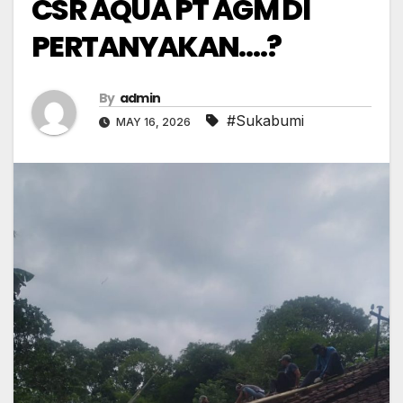
CSR AQUA PT AGM DI
PERTANYAKAN….?
By
admin
#Sukabumi
MAY 16, 2026