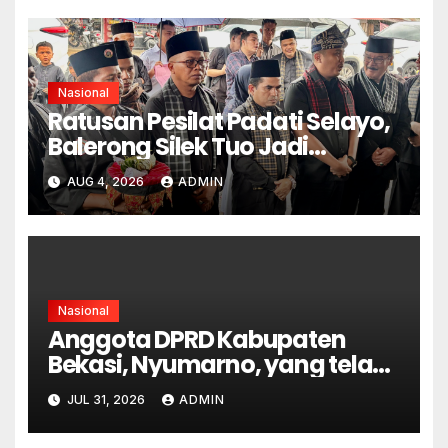
Nasional
Ratusan Pesilat Padati Selayo,
Balerong Silek Tuo Jadi
Momentum Kebangkitan
AUG 4, 2026
ADMIN
Warisan Budaya
Minangkabau
Nasional
Anggota DPRD Kabupaten
Bekasi, Nyumarno, yang telah
berstatus tersangka dalam
JUL 31, 2026
ADMIN
kasus dugaan pengeroyokan