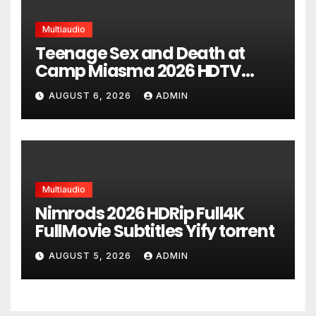
Multiaudio
Teenage Sex and Death at
Camp Miasma 2026 HDTV
UltraHD HEVC Full Movie DDP5.1
AUGUST 6, 2026
ADMIN
torrent
Multiaudio
Nimrods 2026 HDRip Full4K
FullMovie Subtitles Yify torrent
AUGUST 5, 2026
ADMIN