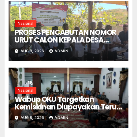
Nasional
PROSES PENCABUTAN NOMOR
URUT CALON KEPALA DESA
GORONTALO BERNUANSA
AUG 8, 2026
ADMIN
KEKELUARGAAN
Nasional
Wabup OKU Targetkan
Kemiskinan Diupayakan Terus
Menurun
AUG 8, 2026
ADMIN