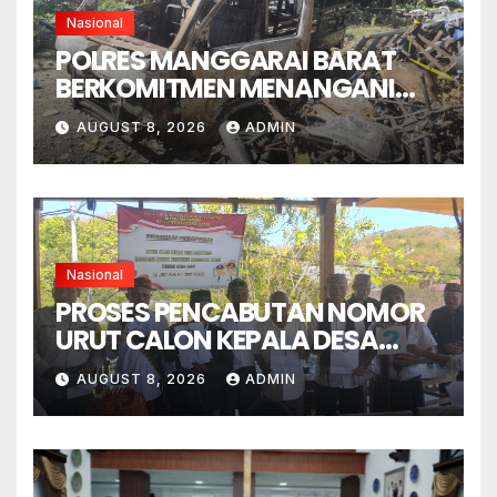
Nasional
POLRES MANGGARAI BARAT
BERKOMITMEN MENANGANI
SENGKETA LENGKONG
AUGUST 8, 2026
ADMIN
WARANG SECARA ADIL,
OBYEKTIF DAN INTEGRITAS
Nasional
PROSES PENCABUTAN NOMOR
URUT CALON KEPALA DESA
GORONTALO BERNUANSA
AUGUST 8, 2026
ADMIN
KEKELUARGAAN