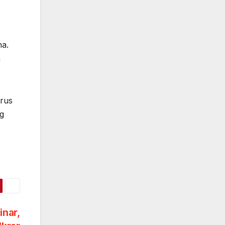
ma.
n
erus
g
inar,