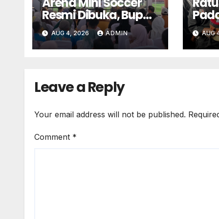
Arena Mini Soccer
Ratu
Resmi Dibuka, Bupati
Pada
Solok dan Wali Kota
Bale
AUG 4, 2026
ADMIN
AUG 4
Kompak Dukung
Jad
Pembinaan Atlet
Keba
War
Min
Leave a Reply
Your email address will not be published.
Require
Comment
*