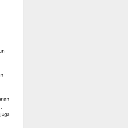
un
an
anan
r,
 juga