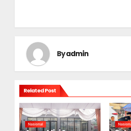
navigation
By
admin
Related Post
Nasional
Nasion