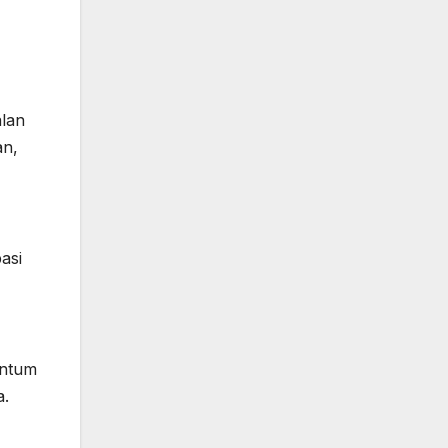
alan
an,
asi
entum
a.