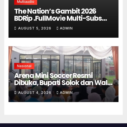
Multiaudio
The Nation’s Gambit 2026
BDRip .FullMov𝗂e Multi-Subs
UHD
AUGUST 5, 2026
ADMIN
Nasional
Arena Mini Soccer Resmi
Dibuka, Bupati Solok dan Wali
Kota Kompak Dukung
AUGUST 4, 2026
ADMIN
Pembinaan Atlet