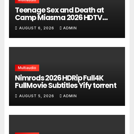
Teenage Sex and Death at
Camp Miasma 2026 HDTV
UltraHD HEVC Full Movie DDP5.1
AUGUST 6, 2026
ADMIN
torrent
Multiaudio
Nimrods 2026 HDRip Full4K
FullMovie Subtitles Yify torrent
AUGUST 5, 2026
ADMIN