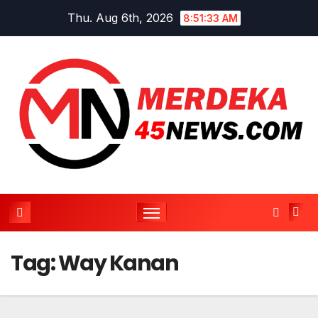
Skip
Thu. Aug 6th, 2026
8:51:34 AM
to
content
Tag:
Way Kanan