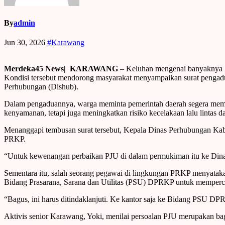
By
admin
Jun 30, 2026
#Karawang
Merdeka45 News| KARAWANG
– Keluhan mengenai banyaknya 
Kondisi tersebut mendorong masyarakat menyampaikan surat peng
Perhubungan (Dishub).
Dalam pengaduannya, warga meminta pemerintah daerah segera mempe
kenyamanan, tetapi juga meningkatkan risiko kecelakaan lalu lintas da
Menanggapi tembusan surat tersebut, Kepala Dinas Perhubungan 
PRKP.
“Untuk kewenangan perbaikan PJU di dalam permukiman itu ke Dinas
Sementara itu, salah seorang pegawai di lingkungan PRKP menyatakan
Bidang Prasarana, Sarana dan Utilitas (PSU) DPRKP untuk memperc
“Bagus, ini harus ditindaklanjuti. Ke kantor saja ke Bidang PSU DPR
Aktivis senior Karawang, Yoki, menilai persoalan PJU merupakan bag