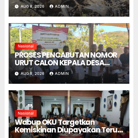
SENGKETA LENGKONG
AUG 8, 2026
ADMIN
WARANG SECARA ADIL,
OBYEKTIF DAN INTEGRITAS
Nasional
PROSES PENCABUTAN NOMOR
URUT CALON KEPALA DESA
GORONTALO BERNUANSA
AUG 8, 2026
ADMIN
KEKELUARGAAN
Nasional
Wabup OKU Targetkan
Kemiskinan Diupayakan Terus
Menurun