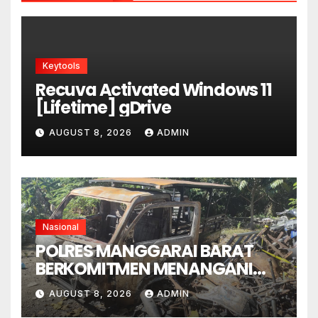
Keytools
Recuva Activated Windows 11
[Lifetime] gDrive
AUGUST 8, 2026
ADMIN
Nasional
POLRES MANGGARAI BARAT
BERKOMITMEN MENANGANI
SENGKETA LENGKONG
AUGUST 8, 2026
ADMIN
WARANG SECARA ADIL,