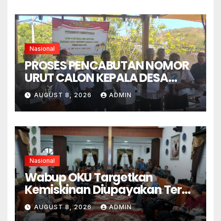
OBYEKTIF DAN INTEGRITAS
Nasional
PROSES PENCABUTAN NOMOR
URUT CALON KEPALA DESA
GORONTALO BERNUANSA
AUGUST 8, 2026
ADMIN
KEKELUARGAAN
Nasional
Wabup OKU Targetkan
Kemiskinan Diupayakan Terus
Menurun
AUGUST 8, 2026
ADMIN