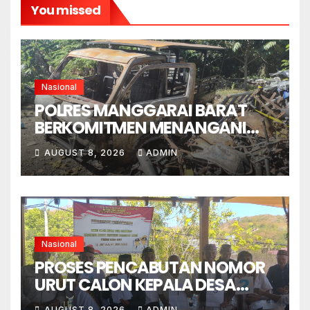
You missed
Nasional
POLRES MANGGARAI BARAT
BERKOMITMEN MENANGANI
SENGKETA LENGKONG
AUGUST 8, 2026
ADMIN
WARANG SECARA ADIL,
OBYEKTIF DAN INTEGRITAS
Nasional
PROSES PENCABUTAN NOMOR
URUT CALON KEPALA DESA
GORONTALO BERNUANSA
AUGUST 8, 2026
ADMIN