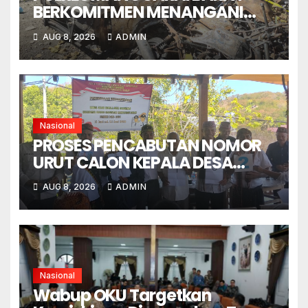
BERKOMITMEN MENANGANI
SENGKETA LENGKONG
AUG 8, 2026
ADMIN
WARANG SECARA ADIL,
OBYEKTIF DAN INTEGRITAS
Nasional
PROSES PENCABUTAN NOMOR
URUT CALON KEPALA DESA
GORONTALO BERNUANSA
AUG 8, 2026
ADMIN
KEKELUARGAAN
Nasional
Wabup OKU Targetkan