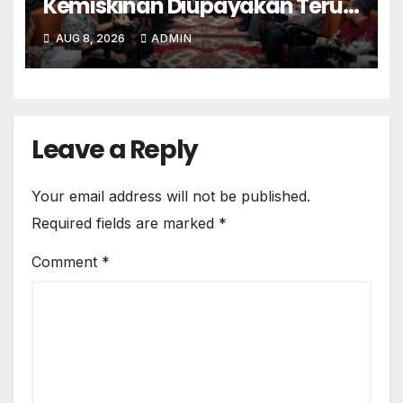
Kemiskinan Diupayakan Terus
Menurun
AUG 8, 2026
ADMIN
Leave a Reply
Your email address will not be published.
Required fields are marked
*
Comment
*