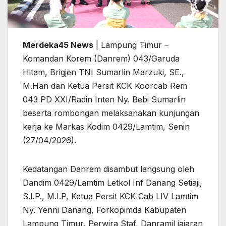
Merdeka45 News
| Lampung Timur –
Komandan Korem (Danrem) 043/Garuda
Hitam, Brigjen TNI Sumarlin Marzuki, SE.,
M.Han dan Ketua Persit KCK Koorcab Rem
043 PD XXI/Radin Inten Ny. Bebi Sumarlin
beserta rombongan melaksanakan kunjungan
kerja ke Markas Kodim 0429/Lamtim, Senin
(27/04/2026).
Kedatangan Danrem disambut langsung oleh
Dandim 0429/Lamtim Letkol Inf Danang Setiaji,
S.I.P., M.I.P, Ketua Persit KCK Cab LIV Lamtim
Ny. Yenni Danang, Forkopimda Kabupaten
Lampung Timur, Perwira Staf, Danramil jajaran