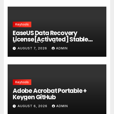
Keytools
EaseUS Data Recovery
License[Activated] Stable
[x86x64] [Full] Ultimate
AUGUST 7, 2026
ADMIN
Keytools
Adobe Acrobat Portable +
Keygen GitHub
AUGUST 6, 2026
ADMIN