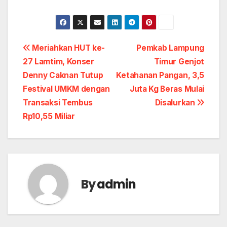
Post
Meriahkan HUT ke-
Pemkab Lampung
27 Lamtim, Konser
Timur Genjot
navigation
Denny Caknan Tutup
Ketahanan Pangan, 3,5
Festival UMKM dengan
Juta Kg Beras Mulai
Transaksi Tembus
Disalurkan
Rp10,55 Miliar
By
admin