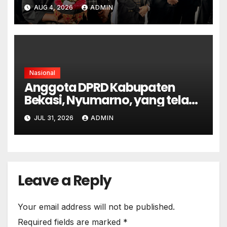
Momentum Kebangkitan
AUG 4, 2026
ADMIN
Warisan Budaya
Minangkabau
Nasional
Anggota DPRD Kabupaten
Bekasi, Nyumarno, yang telah
berstatus tersangka dalam
JUL 31, 2026
ADMIN
kasus dugaan pengeroyokan
Leave a Reply
Your email address will not be published.
Required fields are marked
*