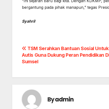
“Ini sejarah baru bagi kita. Dengan KDKMP, p
bergantung pada pihak manapun,” tegas Presi
Syahril
Post
TSM Serahkan Bantuan Sosial Untuk
Autis Guna Dukung Peran Pendidikan D
navigation
Sumsel
By
admin