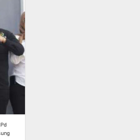
.Pd
sung