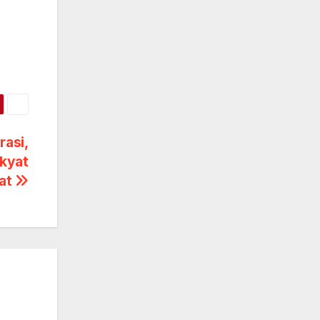
rasi,
kyat
at