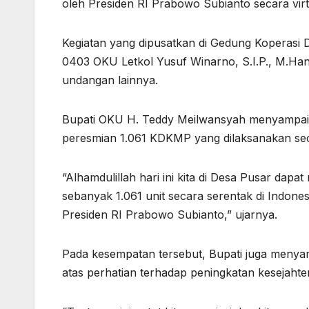
oleh Presiden RI Prabowo Subianto secara virt
Kegiatan yang dipusatkan di Gedung Koperasi D
0403 OKU Letkol Yusuf Winarno, S.I.P., M.Han,
undangan lainnya.
Bupati OKU H. Teddy Meilwansyah menyampaik
peresmian 1.061 KDKMP yang dilaksanakan seca
“Alhamdulillah hari ini kita di Desa Pusar dap
sebanyak 1.061 unit secara serentak di Indone
Presiden RI Prabowo Subianto,” ujarnya.
Pada kesempatan tersebut, Bupati juga menyam
atas perhatian terhadap peningkatan kesejaht