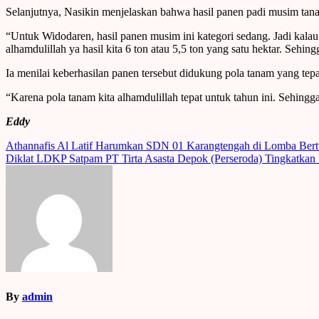
Selanjutnya, Nasikin menjelaskan bahwa hasil panen padi musim tana
“Untuk Widodaren, hasil panen musim ini kategori sedang. Jadi kalau s
alhamdulillah ya hasil kita 6 ton atau 5,5 ton yang satu hektar. Sehi
Ia menilai keberhasilan panen tersebut didukung pola tanam yang tep
“Karena pola tanam kita alhamdulillah tepat untuk tahun ini. Sehingga
Eddy
Post
Athannafis Al Latif Harumkan SDN 01 Karangtengah di Lomba Bert
Diklat LDKP Satpam PT Tirta Asasta Depok (Perseroda) Tingkatkan
navigation
By
admin