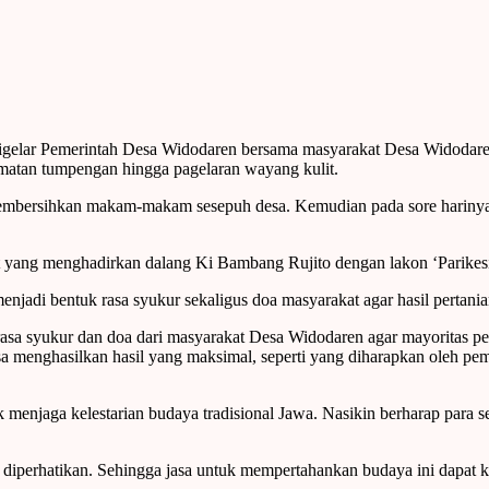
digelar Pemerintah Desa Widodaren bersama masyarakat Desa Widodar
lamatan tumpengan hingga pagelaran wayang kulit.
i membersihkan makam-makam sesepuh desa. Kemudian pada sore hariny
 yang menghadirkan dalang Ki Bambang Rujito dengan lakon ‘Parikesi
jadi bentuk rasa syukur sekaligus doa masyarakat agar hasil pertania
asa syukur dan doa dari masyarakat Desa Widodaren agar mayoritas pe
bisa menghasilkan hasil yang maksimal, seperti yang diharapkan oleh 
k menjaga kelestarian budaya tradisional Jawa. Nasikin berharap para 
perhatikan. Sehingga jasa untuk mempertahankan budaya ini dapat kit