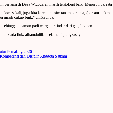
m pertama di Desa Widodaren masih tergolong baik. Menurutnya, rata-r
ukses sekali, juga kita karena musim tanam pertama, (bersamaan) musim 
ngga masih cukup baik,” ungkapnya.
at sehingga tanaman padi warga terhindar dari gagal panen.
 tidak ada fluk, alhamdulillah selamat,” pungkasnya.
utur Pemalang 2026
 Kompetensi dan Disiplin Anggota Satpam