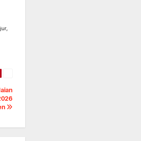
jur,
laian
2026
en