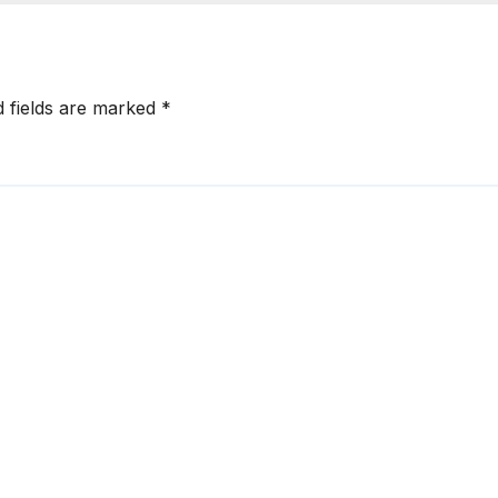
angkabau
pengeroyokan
d fields are marked
*