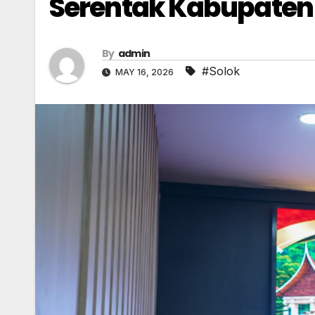
Serentak Kabupaten 
By
admin
#Solok
MAY 16, 2026