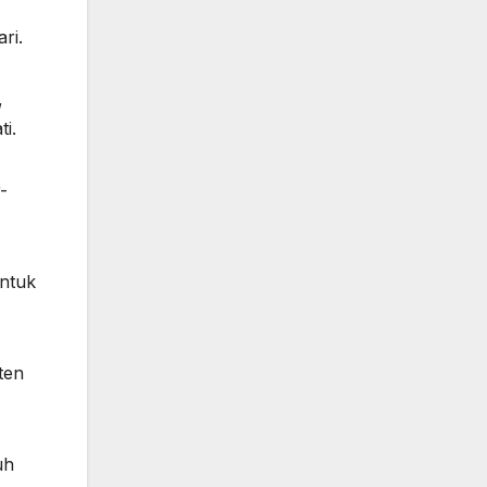
ri.
,
i.
-
untuk
ten
uh