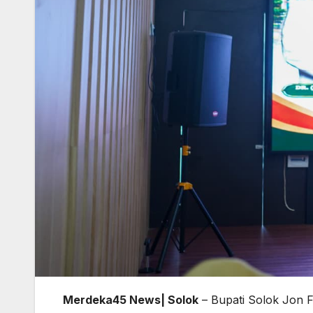
Merdeka45 News| Solok
– Bupati Solok Jon 