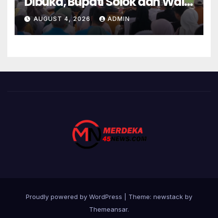
Dibuka, Bupati Solok dan Wali
Kota Kompak Dukung
AUGUST 4, 2026
ADMIN
Pembinaan Atlet
Proudly powered by WordPress
|
Theme: newstack by
Themeansar
.