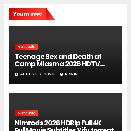
You missed
Multiaudio
Teenage Sex and Death at
Camp Miasma 2026 HDTV
UltraHD HEVC Full Movie DDP5.1
AUGUST 6, 2026
ADMIN
torrent
Multiaudio
Nimrods 2026 HDRip Full4K
FullMovie Subtitles Yify torrent