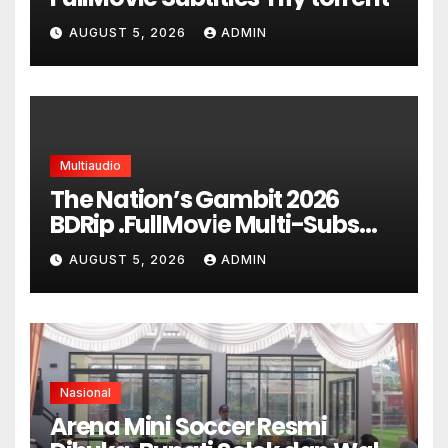
AUGUST 5, 2026
ADMIN
Multiaudio
The Nation’s Gambit 2026
BDRip .FullMov𝗂e Multi-Subs
UHD
AUGUST 5, 2026
ADMIN
Nasional
Arena Mini Soccer Resmi