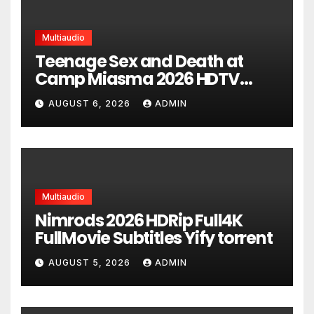
Multiaudio
Teenage Sex and Death at
Camp Miasma 2026 HDTV
UltraHD HEVC Full Movie DDP5.1
AUGUST 6, 2026
ADMIN
torrent
Multiaudio
Nimrods 2026 HDRip Full4K
FullMovie Subtitles Yify torrent
AUGUST 5, 2026
ADMIN