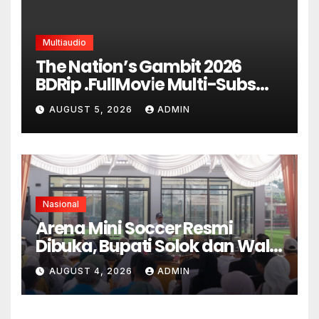
Multiaudio
The Nation’s Gambit 2026
BDRip .FullMov𝗂e Multi-Subs
UHD
AUGUST 5, 2026
ADMIN
Nasional
Arena Mini Soccer Resmi
Dibuka, Bupati Solok dan Wali
Kota Kompak Dukung
AUGUST 4, 2026
ADMIN
Pembinaan Atlet