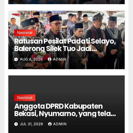
Nasional
Ratusan Pesilat Padati Selayo,
Balerong Silek Tuo Jadi
Momentum Kebangkitan
AUG 4, 2026
ADMIN
Warisan Budaya
Minangkabau
Nasional
Anggota DPRD Kabupaten
Bekasi, Nyumarno, yang telah
berstatus tersangka dalam
JUL 31, 2026
ADMIN
kasus dugaan pengeroyokan