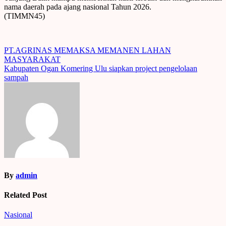
nama daerah pada ajang nasional Tahun 2026.
(TIMMN45)
Post
PT.AGRINAS MEMAKSA MEMANEN LAHAN
MASYARAKAT
navigation
Kabupaten Ogan Komering Ulu siapkan project pengelolaan
sampah
By
admin
Related Post
Nasional