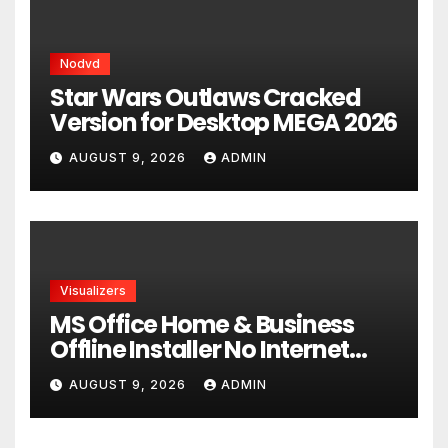
Nodvd
Star Wars Outlaws Cracked
Version for Desktop MEGA 2026
AUGUST 9, 2026
ADMIN
Visualizers
MS Office Home & Business
Offline Installer No Internet
Required P2P release
AUGUST 9, 2026
ADMIN