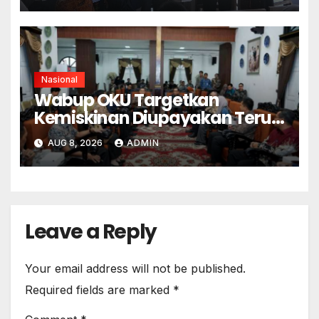
Nasional
Wabup OKU Targetkan
Kemiskinan Diupayakan Terus
Menurun
AUG 8, 2026
ADMIN
Leave a Reply
Your email address will not be published.
Required fields are marked
*