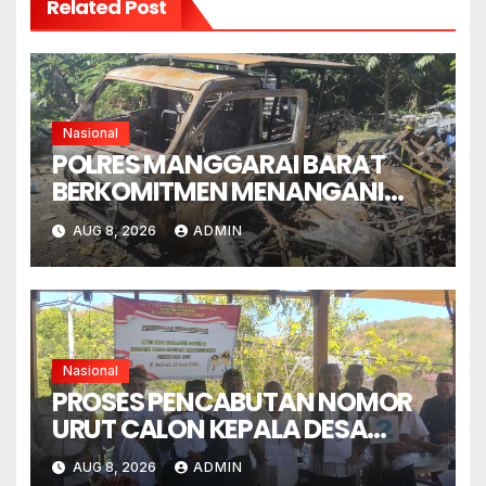
Related Post
Nasional
POLRES MANGGARAI BARAT
BERKOMITMEN MENANGANI
SENGKETA LENGKONG
AUG 8, 2026
ADMIN
WARANG SECARA ADIL,
OBYEKTIF DAN INTEGRITAS
Nasional
PROSES PENCABUTAN NOMOR
URUT CALON KEPALA DESA
GORONTALO BERNUANSA
AUG 8, 2026
ADMIN
KEKELUARGAAN