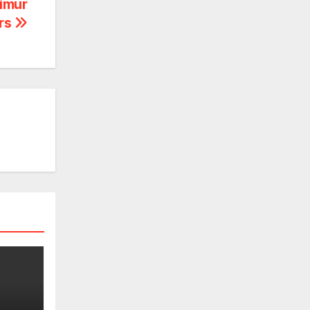
imur
ers