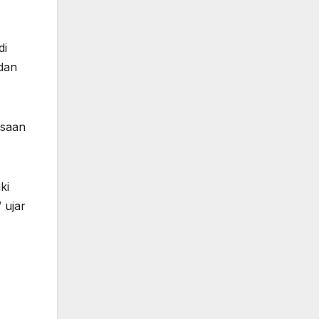
di
 dan
ksaan
ki
 ujar