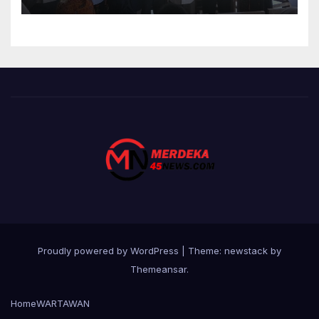
KEKELUARGAAN
Proudly powered by WordPress
|
Theme: newstack by
Themeansar
.
Home
WARTAWAN