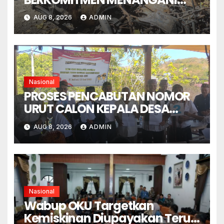
SENGKETA LENGKONG
AUG 8, 2026
ADMIN
WARANG SECARA ADIL,
OBYEKTIF DAN INTEGRITAS
Nasional
PROSES PENCABUTAN NOMOR
URUT CALON KEPALA DESA
GORONTALO BERNUANSA
AUG 8, 2026
ADMIN
KEKELUARGAAN
Nasional
Wabup OKU Targetkan
Kemiskinan Diupayakan Terus