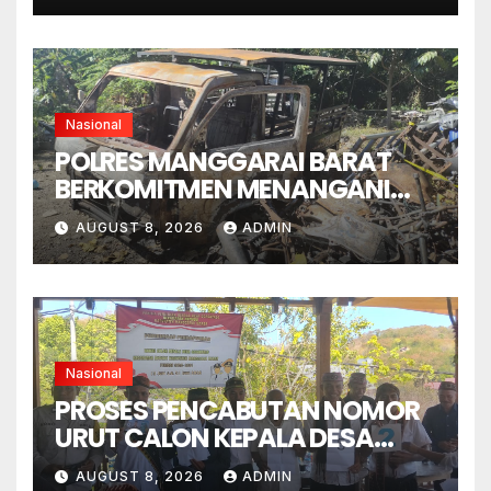
Nasional
POLRES MANGGARAI BARAT
BERKOMITMEN MENANGANI
SENGKETA LENGKONG
AUGUST 8, 2026
ADMIN
WARANG SECARA ADIL,
OBYEKTIF DAN INTEGRITAS
Nasional
PROSES PENCABUTAN NOMOR
URUT CALON KEPALA DESA
GORONTALO BERNUANSA
AUGUST 8, 2026
ADMIN