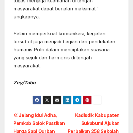
tugas menjaga keamanan di tengah
masyarakat dapat berjalan maksimal,”
ungkapnya.
Selain memperkuat komunikasi, kegiatan
tersebut juga menjadi bagian dari pendekatan
humanis Polri dalam menciptakan suasana
yang sejuk dan harmonis di tengah
masyarakat.
Zey/Tabo
Post
Jelang Idul Adha,
Kadisdik Kabupaten
Pemkab Solok Pastikan
Sukabumi Ajukan
navigation
Harga Sapi Qurban
Perbaikan 258 Sekolah