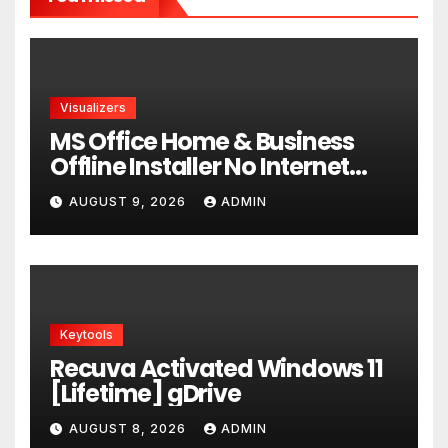
Visualizers
MS Office Home & Business
Offline Installer No Internet
Required P2P release
AUGUST 9, 2026
ADMIN
Keytools
Recuva Activated Windows 11
[Lifetime] gDrive
AUGUST 8, 2026
ADMIN