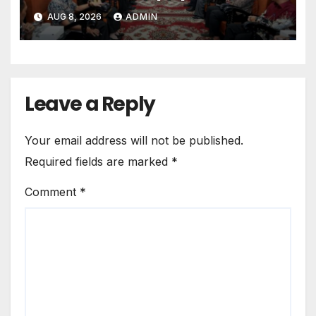
Menurun
AUG 8, 2026
ADMIN
Leave a Reply
Your email address will not be published.
Required fields are marked
*
Comment
*