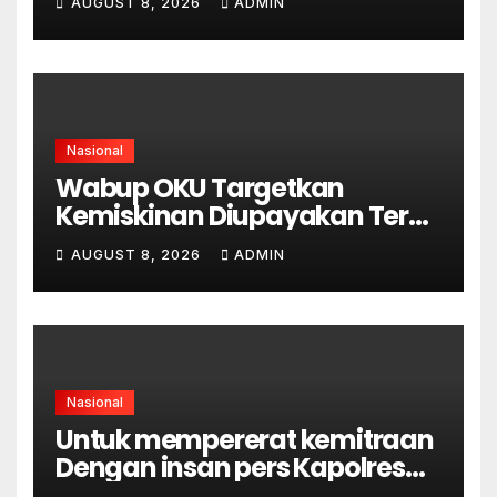
AUGUST 8, 2026
ADMIN
KEKELUARGAAN
Nasional
Wabup OKU Targetkan
Kemiskinan Diupayakan Terus
Menurun
AUGUST 8, 2026
ADMIN
Nasional
Untuk mempererat kemitraan
Dengan insan pers Kapolres
OKU Silaturahmi Ke Pengurus