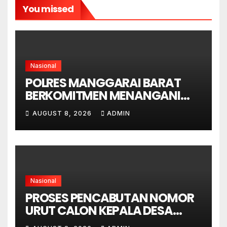
You missed
Nasional
POLRES MANGGARAI BARAT
BERKOMITMEN MENANGANI
SENGKETA LENGKONG
AUGUST 8, 2026
ADMIN
WARANG SECARA ADIL,
OBYEKTIF DAN INTEGRITAS
Nasional
PROSES PENCABUTAN NOMOR
URUT CALON KEPALA DESA
GORONTALO BERNUANSA